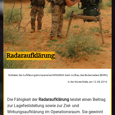
Radaraufklärung
Soldaten der Aufklärungskompanie bei MINUSMA beim Aufbau des Bodenradars (BORA)
in der Wüste Malis, am 12.08.2016.
Die Fähigkeit der
Radaraufklärung
leistet einen Beitrag
zur Lagefeststellung sowie zur Ziel- und
Wirkungsaufklärung im Operationsraum. Sie gewinnt